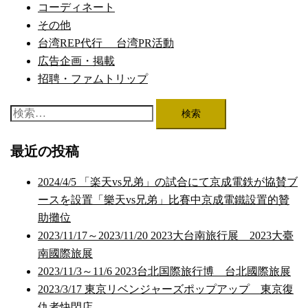
ン
コーディネート
その他
台湾REP代行 台湾PR活動
広告企画・掲載
招聘・ファムトリップ
検
索:
最近の投稿
2024/4/5 「楽天vs兄弟」の試合にて京成電鉄が協賛ブ
ースを設置「樂天vs兄弟」比賽中京成電鐵設置的贊
助攤位
2023/11/17～2023/11/20 2023大台南旅行展 2023大臺
南國際旅展
2023/11/3～11/6 2023台北国際旅行博 台北國際旅展
2023/3/17 東京リベンジャーズポップアップ 東京復
仇者快閃店