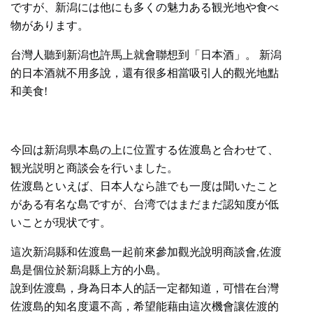
ですが、新潟には他にも多くの魅力ある観光地や食べ
物があります。
台灣人聽到新潟也許馬上就會聯想到「日本酒」。 新潟
的日本酒就不用多說，還有很多相當吸引人的觀光地點
和美食!
今回は新潟県本島の上に位置する佐渡島と合わせて、
観光説明と商談会を行いました。
佐渡島といえば、日本人なら誰でも一度は聞いたこと
がある有名な島ですが、台湾ではまだまだ認知度が低
いことが現状です。
這次新潟縣和佐渡島一起前來參加觀光說明商談會,佐渡
島是個位於新潟縣上方的小島。
說到佐渡島，身為日本人的話一定都知道，可惜在台灣
佐渡島的知名度還不高，希望能藉由這次機會讓佐渡的