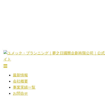
コ
ン
テ
ン
ツ
へ
ス
キ
ッ
プ
ト
グ
最新情報
ル
会社概要
メ
事業実績一覧
ニ
お問合せ
ュ
ー