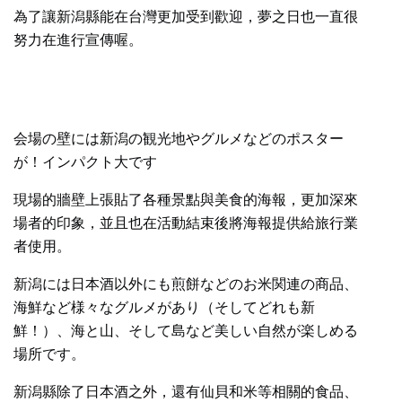
為了讓新潟縣能在台灣更加受到歡迎，夢之日也一直很
努力在進行宣傳喔。
会場の壁には新潟の観光地やグルメなどのポスター
が！インパクト大です
現場的牆壁上張貼了各種景點與美食的海報，更加深來
場者的印象，並且也在活動結束後將海報提供給旅行業
者使用。
新潟には日本酒以外にも煎餅などのお米関連の商品、
海鮮など様々なグルメがあり（そしてどれも新
鮮！）、海と山、そして島など美しい自然が楽しめる
場所です。
新潟縣除了日本酒之外，還有仙貝和米等相關的食品、