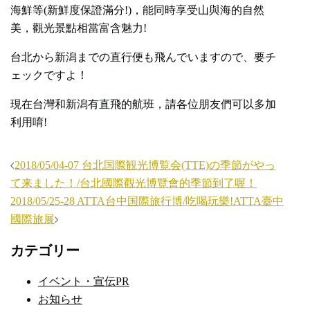
海鮮等(新鮮度保證滿分!)，能同時享受山與海的自然
美，觀光景點相當富含魅力!
台北から新潟までの直行便も飛んでいますので、要チ
ェックですよ！
現在台灣和新潟有直飛的航班，請各位朋友們可以多加
利用唷!
投
2018/05/04-07 台北国際観光博覧会(TTE)の季節がやっ
稿
て来ました！/台北國際觀光博覽會的季節到了喔！
ナ
2018/05/25-28 ATTA台中国際旅行博/吃喝玩樂!ATTA臺中
國際旅展
ビ
ゲ
カテゴリー
ー
シ
イベント・宣伝PR
ョ
お知らせ