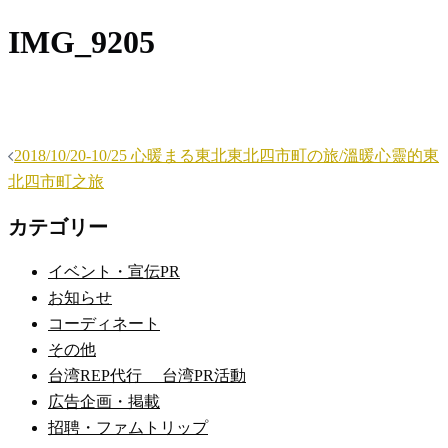
IMG_9205
投
2018/10/20-10/25 心暖まる東北東北四市町の旅/溫暖心靈的東
稿
北四市町之旅
ナ
カテゴリー
ビ
ゲ
イベント・宣伝PR
ー
お知らせ
シ
コーディネート
ョ
その他
ン
台湾REP代行 台湾PR活動
広告企画・掲載
招聘・ファムトリップ