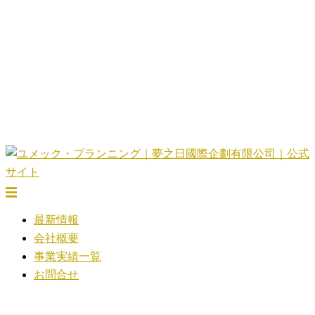
コ
ン
テ
ン
ツ
へ
ス
キ
ッ
プ
ト
グ
最新情報
ル
会社概要
メ
事業実績一覧
ニ
お問合せ
ュ
ー