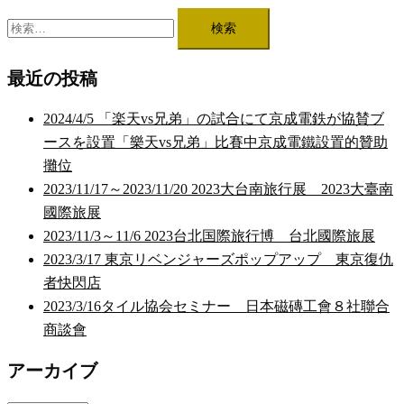
検
索:
最近の投稿
2024/4/5 「楽天vs兄弟」の試合にて京成電鉄が協賛ブ
ースを設置「樂天vs兄弟」比賽中京成電鐵設置的贊助
攤位
2023/11/17～2023/11/20 2023大台南旅行展 2023大臺南
國際旅展
2023/11/3～11/6 2023台北国際旅行博 台北國際旅展
2023/3/17 東京リベンジャーズポップアップ 東京復仇
者快閃店
2023/3/16タイル協会セミナー 日本磁磚工會８社聯合
商談會
アーカイブ