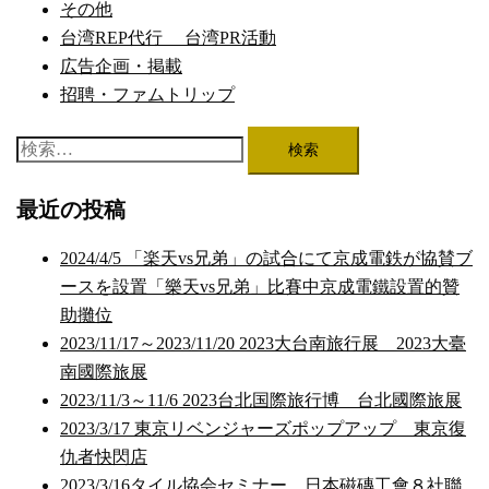
その他
台湾REP代行 台湾PR活動
広告企画・掲載
招聘・ファムトリップ
検
索:
最近の投稿
2024/4/5 「楽天vs兄弟」の試合にて京成電鉄が協賛ブ
ースを設置「樂天vs兄弟」比賽中京成電鐵設置的贊
助攤位
2023/11/17～2023/11/20 2023大台南旅行展 2023大臺
南國際旅展
2023/11/3～11/6 2023台北国際旅行博 台北國際旅展
2023/3/17 東京リベンジャーズポップアップ 東京復
仇者快閃店
2023/3/16タイル協会セミナー 日本磁磚工會８社聯