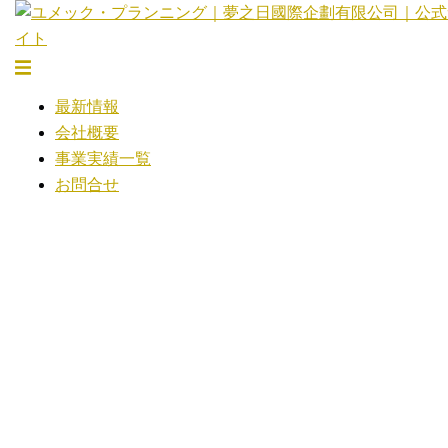
コ
ン
テ
ト
ン
グ
最新情報
ツ
ル
会社概要
へ
メ
事業実績一覧
ス
ニ
お問合せ
キ
ュ
ッ
ー
プ