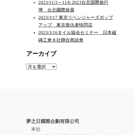
2023/11/3～11/6 2023台北国際旅行
博 台北國際旅展
2023/3/17 東京リベンジャーズポップ
アップ 東京復仇者快閃店
2023/3/16タイル協会セミナー 日本磁
磚工會８社聯合商談會
アーカイブ
ア
ー
カ
イ
ブ
夢之日國際企劃有限公司
本社