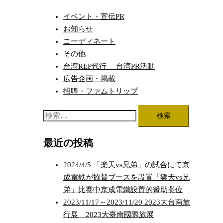
ナ
ビ
イベント・宣伝PR
ゲ
お知らせ
ー
コーディネート
シ
その他
台湾REP代行 台湾PR活動
ョ
広告企画・掲載
ン
招聘・ファムトリップ
検
索:
最近の投稿
2024/4/5 「楽天vs兄弟」の試合にて京
成電鉄が協賛ブースを設置「樂天vs兄
弟」比賽中京成電鐵設置的贊助攤位
2023/11/17～2023/11/20 2023大台南旅
行展 2023大臺南國際旅展