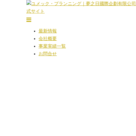
コ
ン
テ
ト
ン
グ
最新情報
ツ
ル
会社概要
へ
メ
事業実績一覧
ス
ニ
お問合せ
キ
ュ
ッ
ー
プ