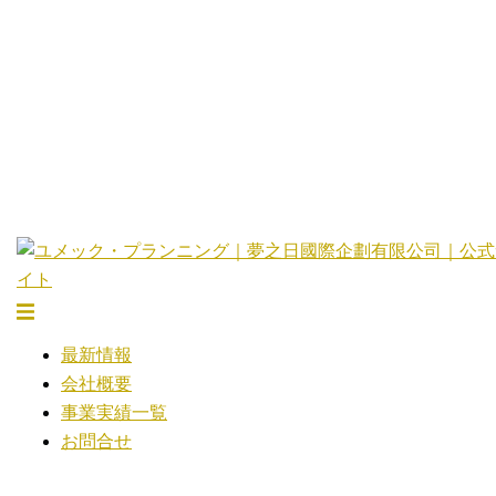
コ
ン
テ
ン
ツ
へ
ス
キ
ッ
プ
ト
グ
最新情報
ル
会社概要
メ
事業実績一覧
ニ
お問合せ
ュ
ー