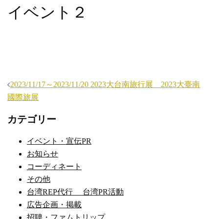
イベント２
投
2023/11/17～2023/11/20 2023大台南旅行展 2023大臺南
稿
國際旅展
ナ
カテゴリー
ビ
ゲ
イベント・宣伝PR
ー
お知らせ
シ
コーディネート
ョ
その他
ン
台湾REP代行 台湾PR活動
広告企画・掲載
招聘・ファムトリップ