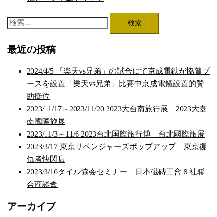
検
索:
最近の投稿
2024/4/5 「楽天vs兄弟」の試合にて京成電鉄が協賛ブ
ースを設置「樂天vs兄弟」比賽中京成電鐵設置的贊
助攤位
2023/11/17～2023/11/20 2023大台南旅行展 2023大臺
南國際旅展
2023/11/3～11/6 2023台北国際旅行博 台北國際旅展
2023/3/17 東京リベンジャーズポップアップ 東京復
仇者快閃店
2023/3/16タイル協会セミナー 日本磁磚工會８社聯
合商談會
アーカイブ