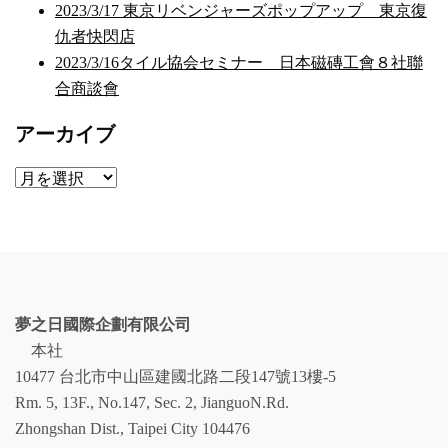
2023/3/17 東京リベンジャーズポップアップ 東京復
仇者快閃店
2023/3/16タイル協会セミナー 日本磁磚工會８社聯
合商談會
アーカイブ
ア
ー
カ
イ
ブ
夢之日國際企劃有限公司
本社
10477 台北市中山區建國北路二段147號13樓-5
Rm. 5, 13F., No.147, Sec. 2, JianguoN.Rd.
Zhongshan Dist., Taipei City 104476