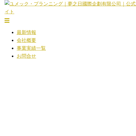
コ
ン
テ
ト
ン
グ
最新情報
ツ
ル
会社概要
へ
メ
事業実績一覧
ス
ニ
お問合せ
キ
ュ
ッ
ー
プ