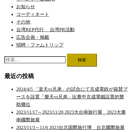
お知らせ
コーディネート
その他
台湾REP代行 台湾PR活動
広告企画・掲載
招聘・ファムトリップ
検
索:
最近の投稿
2024/4/5 「楽天vs兄弟」の試合にて京成電鉄が協賛ブ
ースを設置「樂天vs兄弟」比賽中京成電鐵設置的贊
助攤位
2023/11/17～2023/11/20 2023大台南旅行展 2023大臺
南國際旅展
2023/11/3～11/6 2023台北国際旅行博 台北國際旅展