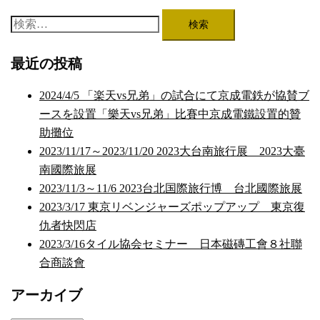
検
索:
最近の投稿
2024/4/5 「楽天vs兄弟」の試合にて京成電鉄が協賛ブ
ースを設置「樂天vs兄弟」比賽中京成電鐵設置的贊
助攤位
2023/11/17～2023/11/20 2023大台南旅行展 2023大臺
南國際旅展
2023/11/3～11/6 2023台北国際旅行博 台北國際旅展
2023/3/17 東京リベンジャーズポップアップ 東京復
仇者快閃店
2023/3/16タイル協会セミナー 日本磁磚工會８社聯
合商談會
アーカイブ