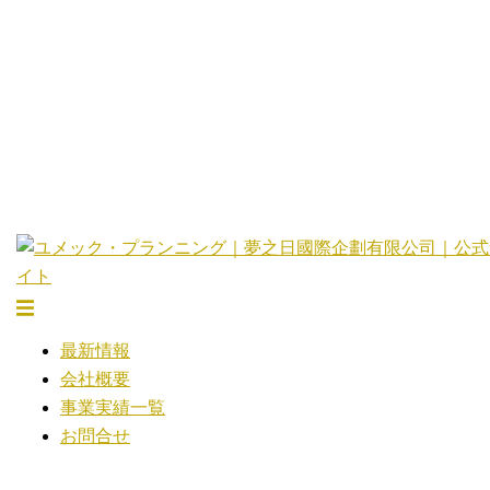
コ
ン
テ
ン
ツ
へ
ス
キ
ッ
プ
ト
グ
最新情報
ル
会社概要
メ
事業実績一覧
ニ
お問合せ
ュ
ー