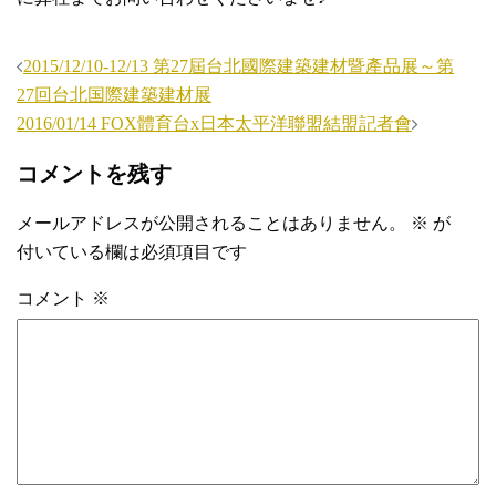
投
2015/12/10-12/13 第27屆台北國際建築建材暨產品展～第
稿
27回台北国際建築建材展
ナ
2016/01/14 FOX體育台x日本太平洋聯盟結盟記者會
ビ
コメントを残す
ゲ
ー
メールアドレスが公開されることはありません。
※
が
シ
付いている欄は必須項目です
ョ
コメント
※
ン