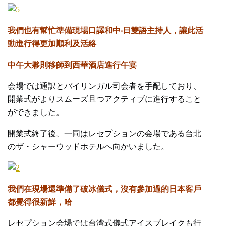
我們也有幫忙準備現場口譯和中‧日雙語主持人，讓此活
動進行得更加順利及活絡
中午大夥則移師到西華酒店進行午宴
会場では通訳とバイリンガル司会者を手配しており、
開業式がよりスムーズ且つアクティブに進行すること
ができました。
開業式終了後、一同はレセプションの会場である台北
のザ・シャーウッドホテルへ向かいました。
我們在現場還準備了破冰儀式，沒有參加過的日本客戶
都覺得很新鮮，哈
レセプション会場では台湾式儀式アイスブレイクも行