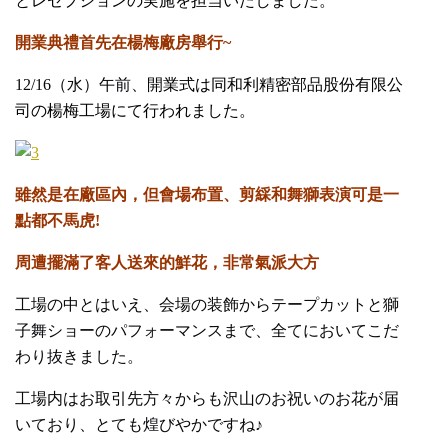
とレセプションの実施を担当いたしました。
開業典禮首先在楊梅廠房舉行~
12/16（水）午前、開
業式は同和利精密部品股份有限公
司の楊梅工場にて行われました。
雖然是在廠區內，但會場布置、剪綵和舞獅表演可是一
點都不馬虎!
周遭擺滿了客人送來的鮮花，非常氣派大方
工場の中とはいえ、会場の装飾からテープカットと獅
子舞ショーのパフォーマンスまで、全てにおいてこだ
わり抜きました。
工場内はお取引先方々からも沢山のお祝いのお花が届
いており、とても煌びやかですね♪