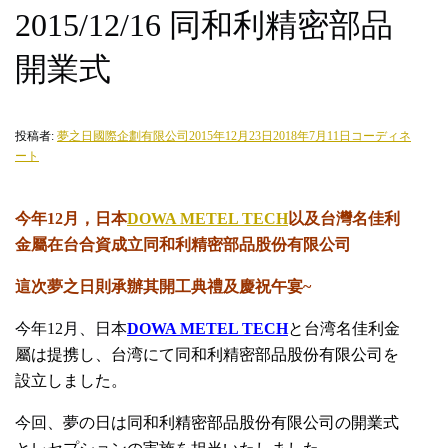
2015/12/16 同和利精密部品
開業式
投稿者:
夢之日國際企劃有限公司
2015年12月23日
2018年7月11日
コーディネ
ート
今年12月，日本
DOWA METEL TECH
以及台灣名佳利
金屬在台合資成立同和利精密部品股份有限公司
這次夢之日則承辦其開工典禮及慶祝午宴~
今年12月、日本
DOWA METEL TECH
と台湾名佳利金
屬は提携し、台湾にて同和利精密部品股份有限公司を
設立しました。
今回、夢
の日は同和利精密部品股份有限公司の開業式