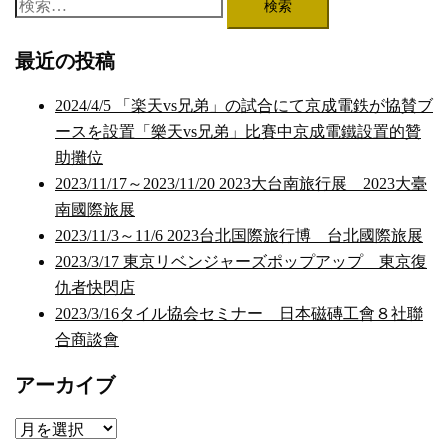
検
索:
最近の投稿
2024/4/5 「楽天vs兄弟」の試合にて京成電鉄が協賛ブ
ースを設置「樂天vs兄弟」比賽中京成電鐵設置的贊
助攤位
2023/11/17～2023/11/20 2023大台南旅行展 2023大臺
南國際旅展
2023/11/3～11/6 2023台北国際旅行博 台北國際旅展
2023/3/17 東京リベンジャーズポップアップ 東京復
仇者快閃店
2023/3/16タイル協会セミナー 日本磁磚工會８社聯
合商談會
アーカイブ
ア