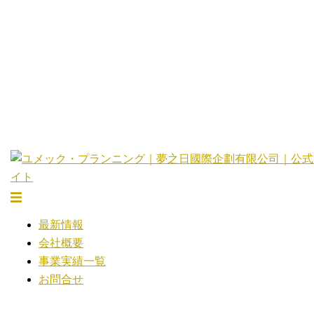
コ
ン
テ
ン
ツ
へ
ス
キ
ッ
プ
ト
グ
最新情報
ル
会社概要
メ
事業実績一覧
ニ
お問合せ
ュ
ー