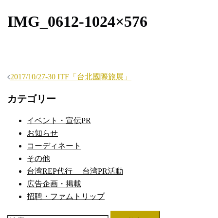
IMG_0612-1024×576
投
2017/10/27-30 ITF「台北國際旅展」
稿
カテゴリー
ナ
ビ
イベント・宣伝PR
ゲ
お知らせ
ー
コーディネート
シ
その他
ョ
台湾REP代行 台湾PR活動
ン
広告企画・掲載
招聘・ファムトリップ