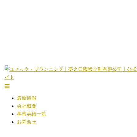
コ
ン
テ
ン
ツ
へ
ス
キ
ッ
プ
ト
グ
最新情報
ル
会社概要
メ
事業実績一覧
ニ
お問合せ
ュ
ー