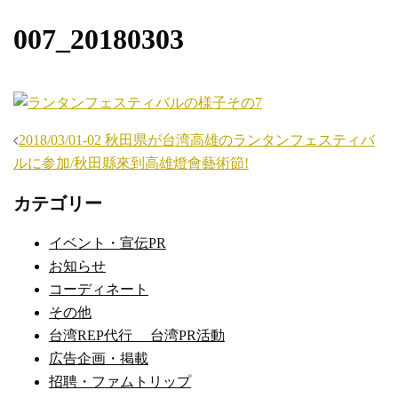
007_20180303
投
2018/03/01-02 秋田県が台湾高雄のランタンフェスティバ
稿
ルに参加/秋田縣來到高雄燈會藝術節!
ナ
カテゴリー
ビ
ゲ
イベント・宣伝PR
ー
お知らせ
シ
コーディネート
ョ
その他
ン
台湾REP代行 台湾PR活動
広告企画・掲載
招聘・ファムトリップ