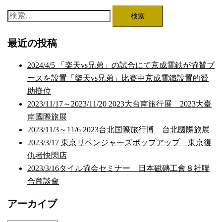
検
索:
最近の投稿
2024/4/5 「楽天vs兄弟」の試合にて京成電鉄が協賛ブ
ースを設置「樂天vs兄弟」比賽中京成電鐵設置的贊
助攤位
2023/11/17～2023/11/20 2023大台南旅行展 2023大臺
南國際旅展
2023/11/3～11/6 2023台北国際旅行博 台北國際旅展
2023/3/17 東京リベンジャーズポップアップ 東京復
仇者快閃店
2023/3/16タイル協会セミナー 日本磁磚工會８社聯
合商談會
アーカイブ