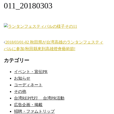
011_20180303
投
2018/03/01-02 秋田県が台湾高雄のランタンフェスティ
稿
バルに参加/秋田縣來到高雄燈會藝術節!
ナ
カテゴリー
ビ
ゲ
イベント・宣伝PR
ー
お知らせ
シ
コーディネート
ョ
その他
ン
台湾REP代行 台湾PR活動
広告企画・掲載
招聘・ファムトリップ