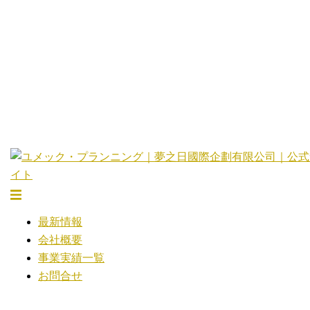
コ
ン
テ
ン
ツ
へ
ス
キ
ッ
プ
ト
グ
最新情報
ル
会社概要
メ
事業実績一覧
ニ
お問合せ
ュ
ー