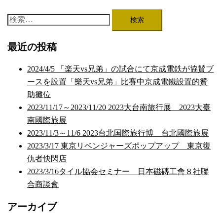
検
索:
最近の投稿
2024/4/5 「楽天vs兄弟」の試合にて京成電鉄が協賛ブ
ースを設置「樂天vs兄弟」比賽中京成電鐵設置的贊
助攤位
2023/11/17～2023/11/20 2023大台南旅行展 2023大臺
南國際旅展
2023/11/3～11/6 2023台北国際旅行博 台北國際旅展
2023/3/17 東京リベンジャーズポップアップ 東京復
仇者快閃店
2023/3/16タイル協会セミナー 日本磁磚工會８社聯
合商談會
アーカイブ