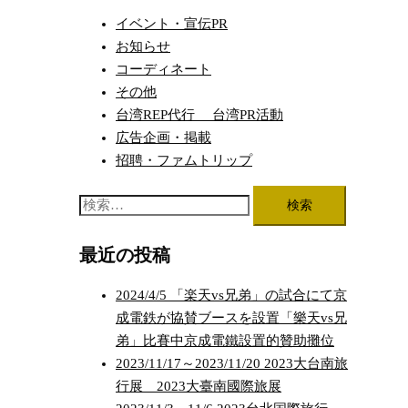
ビ
イベント・宣伝PR
ゲ
お知らせ
ー
コーディネート
シ
その他
台湾REP代行 台湾PR活動
ョ
広告企画・掲載
ン
招聘・ファムトリップ
検
索:
最近の投稿
2024/4/5 「楽天vs兄弟」の試合にて京
成電鉄が協賛ブースを設置「樂天vs兄
弟」比賽中京成電鐵設置的贊助攤位
2023/11/17～2023/11/20 2023大台南旅
行展 2023大臺南國際旅展