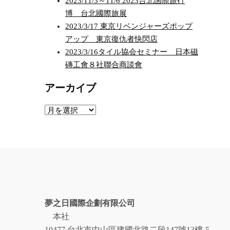
2023/11/3～11/6 2023台北国際旅行
博 台北國際旅展
2023/3/17 東京リベンジャーズポップ
アップ 東京復仇者快閃店
2023/3/16タイル協会セミナー 日本磁
磚工會８社聯合商談會
アーカイブ
ア
ー
カ
イ
ブ
夢之日國際企劃有限公司
本社
10477 台北市中山區建國北路二段147號13樓-5