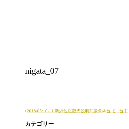
nigata_07
投
2018/05/10-11 新潟佐渡觀光説明商談會@台北、台中
稿
カテゴリー
ナ