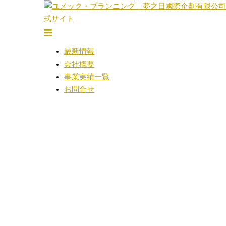
コ
ン
テ
ト
ン
グ
最新情報
ツ
ル
会社概要
へ
メ
事業実績一覧
ス
ニ
お問合せ
キ
ュ
ッ
ー
プ