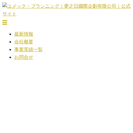
コ
ン
テ
ト
ン
グ
最新情報
ツ
ル
会社概要
へ
メ
事業実績一覧
ス
ニ
お問合せ
キ
ュ
ッ
ー
プ