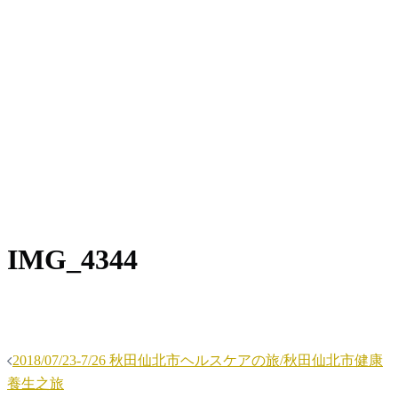
IMG_4344
投
2018/07/23-7/26 秋田仙北市ヘルスケアの旅/秋田仙北市健康
稿
養生之旅