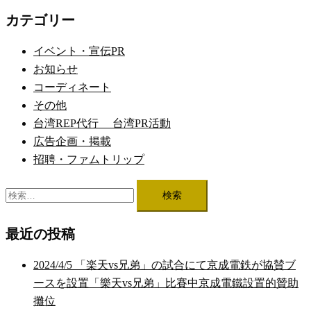
ナ
カテゴリー
ビ
ゲ
イベント・宣伝PR
ー
お知らせ
シ
コーディネート
ョ
その他
ン
台湾REP代行 台湾PR活動
広告企画・掲載
招聘・ファムトリップ
検
索:
最近の投稿
2024/4/5 「楽天vs兄弟」の試合にて京成電鉄が協賛ブ
ースを設置「樂天vs兄弟」比賽中京成電鐵設置的贊助
攤位