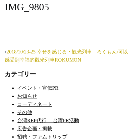
IMG_9805
投
2018/10/23-25 幸せを感じる・観光列車 ろくもん/可以
稿
感受到幸福的觀光列車ROKUMON
ナ
カテゴリー
ビ
ゲ
イベント・宣伝PR
ー
お知らせ
シ
コーディネート
ョ
その他
ン
台湾REP代行 台湾PR活動
広告企画・掲載
招聘・ファムトリップ