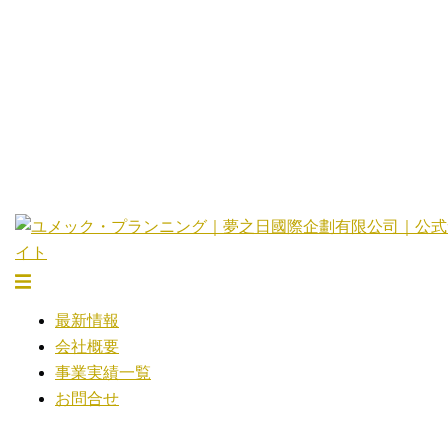
コ
ン
テ
ン
ツ
へ
ス
キ
ッ
プ
ト
グ
最新情報
ル
会社概要
メ
事業実績一覧
ニ
お問合せ
ュ
ー