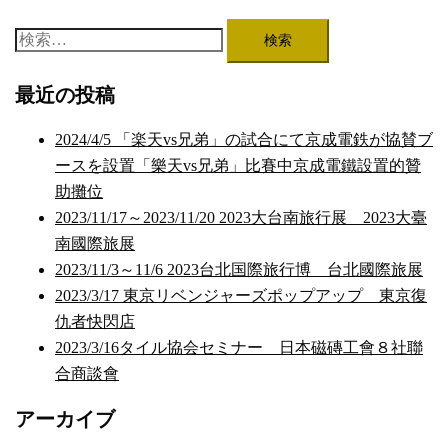
検
索:
最近の投稿
2024/4/5 「楽天vs兄弟」の試合にて京成電鉄が協賛ブ
ースを設置「樂天vs兄弟」比賽中京成電鐵設置的贊
助攤位
2023/11/17～2023/11/20 2023大台南旅行展 2023大臺
南國際旅展
2023/11/3～11/6 2023台北国際旅行博 台北國際旅展
2023/3/17 東京リベンジャーズポップアップ 東京復
仇者快閃店
2023/3/16タイル協会セミナー 日本磁磚工會８社聯
合商談會
アーカイブ