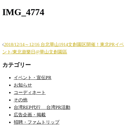
IMG_4774
投
2018/12/14～12/16 台北華山1914文創園区開催！東北PRイベ
稿
ント/東北遊樂日@華山文創園區
ナ
カテゴリー
ビ
ゲ
イベント・宣伝PR
ー
お知らせ
シ
コーディネート
ョ
その他
ン
台湾REP代行 台湾PR活動
広告企画・掲載
招聘・ファムトリップ