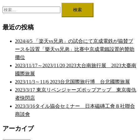
検
索:
最近の投稿
2024/4/5 「楽天vs兄弟」の試合にて京成電鉄が協賛ブ
ースを設置「樂天vs兄弟」比賽中京成電鐵設置的贊助
攤位
2023/11/17～2023/11/20 2023大台南旅行展 2023大臺南
國際旅展
2023/11/3～11/6 2023台北国際旅行博 台北國際旅展
2023/3/17 東京リベンジャーズポップアップ 東京復仇
者快閃店
2023/3/16タイル協会セミナー 日本磁磚工會８社聯合
商談會
アーカイブ