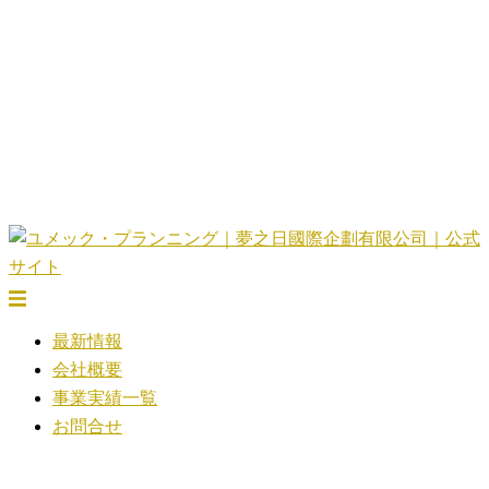
コ
ン
テ
ン
ツ
へ
ス
キ
ッ
プ
ト
グ
最新情報
ル
会社概要
メ
事業実績一覧
ニ
お問合せ
ュ
ー