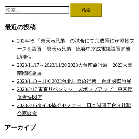
検
索:
最近の投稿
2024/4/5 「楽天vs兄弟」の試合にて京成電鉄が協賛ブ
ースを設置「樂天vs兄弟」比賽中京成電鐵設置的贊
助攤位
2023/11/17～2023/11/20 2023大台南旅行展 2023大臺
南國際旅展
2023/11/3～11/6 2023台北国際旅行博 台北國際旅展
2023/3/17 東京リベンジャーズポップアップ 東京復
仇者快閃店
2023/3/16タイル協会セミナー 日本磁磚工會８社聯
合商談會
アーカイブ