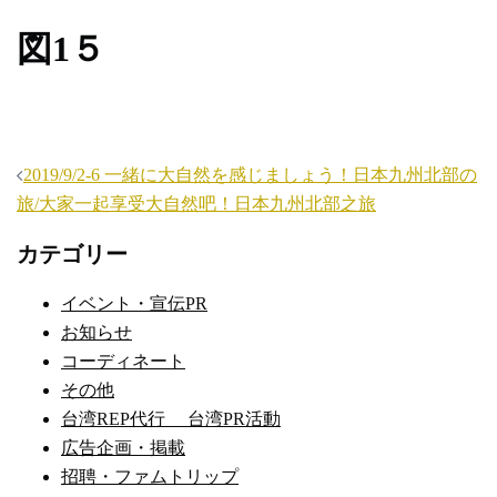
図1５
投
2019/9/2-6 一緒に大自然を感じましょう！日本九州北部の
稿
旅/大家一起享受大自然吧！日本九州北部之旅
ナ
カテゴリー
ビ
ゲ
イベント・宣伝PR
ー
お知らせ
シ
コーディネート
ョ
その他
ン
台湾REP代行 台湾PR活動
広告企画・掲載
招聘・ファムトリップ