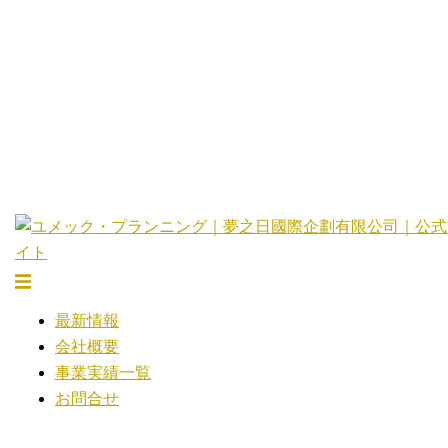
コ
ン
テ
ン
ツ
へ
ス
キ
ッ
プ
ト
グ
最新情報
ル
会社概要
メ
事業実績一覧
ニ
お問合せ
ュ
ー