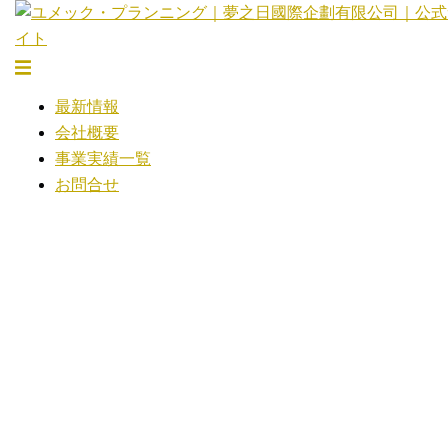
コ
ン
テ
ト
ン
グ
最新情報
ツ
ル
会社概要
へ
メ
事業実績一覧
ス
ニ
お問合せ
キ
ュ
ッ
ー
プ