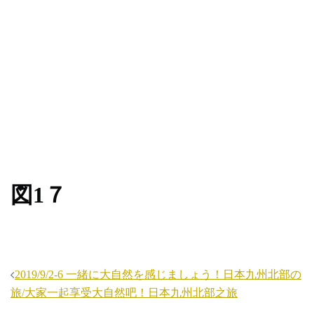
図1７
投
2019/9/2-6 一緒に大自然を感じましょう！日本九州北部の
稿
旅/大家一起享受大自然吧！日本九州北部之旅