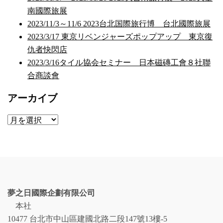
南國際旅展
2023/11/3～11/6 2023台北国際旅行博 台北國際旅展
2023/3/17 東京リベンジャーズポップアップ 東京復
仇者快閃店
2023/3/16タイル協会セミナー 日本磁磚工會８社聯
合商談會
アーカイブ
ア
ー
カ
イ
ブ
夢之日國際企劃有限公司
本社
10477 台北市中山區建國北路二段147號13樓-5