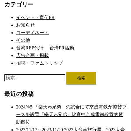
ナ
カテゴリー
ビ
ゲ
イベント・宣伝PR
ー
お知らせ
シ
コーディネート
ョ
その他
ン
台湾REP代行 台湾PR活動
広告企画・掲載
招聘・ファムトリップ
検
索:
最近の投稿
2024/4/5 「楽天vs兄弟」の試合にて京成電鉄が協賛ブ
ースを設置「樂天vs兄弟」比賽中京成電鐵設置的贊
助攤位
2023/11/17～2023/11/20 2023大台南旅行展 2023大臺