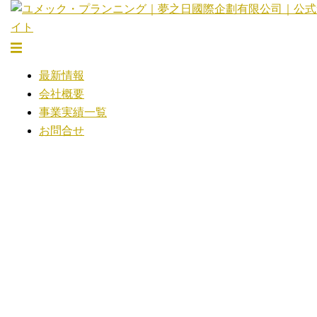
コ
ン
テ
ト
ン
グ
最新情報
ツ
ル
会社概要
へ
メ
事業実績一覧
ス
ニ
お問合せ
キ
ュ
ッ
ー
プ