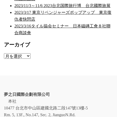
2023/11/3～11/6 2023台北国際旅行博 台北國際旅展
2023/3/17 東京リベンジャーズポップアップ 東京復
仇者快閃店
2023/3/16タイル協会セミナー 日本磁磚工會８社聯
合商談會
アーカイブ
ア
ー
カ
イ
ブ
夢之日國際企劃有限公司
本社
10477 台北市中山區建國北路二段147號13樓-5
Rm. 5, 13F., No.147, Sec. 2, JianguoN.Rd.