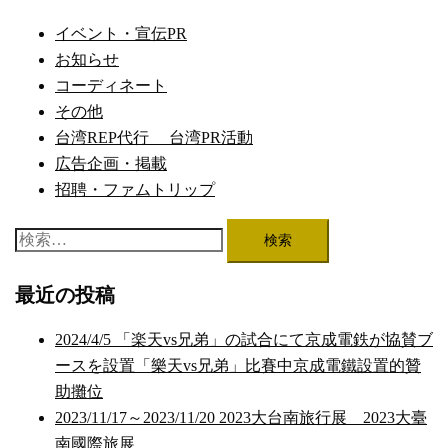
ナ
ビ
イベント・宣伝PR
ゲ
お知らせ
ー
コーディネート
シ
その他
ョ
台湾REP代行 台湾PR活動
ン
広告企画・掲載
招聘・ファムトリップ
検
索:
最近の投稿
2024/4/5 「楽天vs兄弟」の試合にて京成電鉄が協賛ブ
ースを設置「樂天vs兄弟」比賽中京成電鐵設置的贊
助攤位
2023/11/17～2023/11/20 2023大台南旅行展 2023大臺
南國際旅展