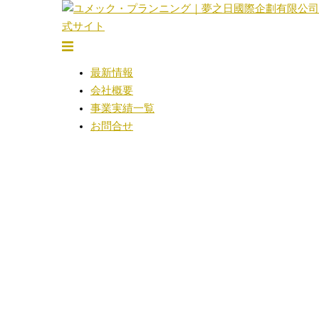
コ
ン
テ
ト
ン
グ
最新情報
ツ
ル
会社概要
へ
メ
事業実績一覧
ス
ニ
お問合せ
キ
ュ
ッ
ー
プ