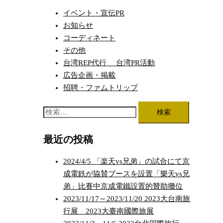
ビ
イベント・宣伝PR
ゲ
お知らせ
ー
コーディネート
シ
その他
台湾REP代行 台湾PR活動
ョ
広告企画・掲載
ン
招聘・ファムトリップ
検
索:
最近の投稿
2024/4/5 「楽天vs兄弟」の試合にて京
成電鉄が協賛ブースを設置「樂天vs兄
弟」比賽中京成電鐵設置的贊助攤位
2023/11/17～2023/11/20 2023大台南旅
行展 2023大臺南國際旅展