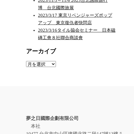
2023/11/3～11/6 2023台北国際旅行
博 台北國際旅展
2023/3/17 東京リベンジャーズポップ
アップ 東京復仇者快閃店
2023/3/16タイル協会セミナー 日本磁
磚工會８社聯合商談會
アーカイブ
ア
ー
カ
イ
ブ
夢之日國際企劃有限公司
本社
10477 台北市中山區建國北路二段147號13樓-5