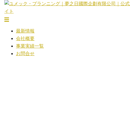
コ
ン
テ
ト
ン
グ
最新情報
ツ
ル
会社概要
へ
メ
事業実績一覧
ス
ニ
お問合せ
キ
ュ
ッ
ー
プ