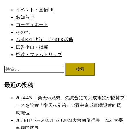
ナ
ビ
イベント・宣伝PR
ゲ
お知らせ
ー
コーディネート
シ
その他
ョ
台湾REP代行 台湾PR活動
ン
広告企画・掲載
招聘・ファムトリップ
検
索:
最近の投稿
2024/4/5 「楽天vs兄弟」の試合にて京成電鉄が協賛ブ
ースを設置「樂天vs兄弟」比賽中京成電鐵設置的贊
助攤位
2023/11/17～2023/11/20 2023大台南旅行展 2023大臺
南國際旅展