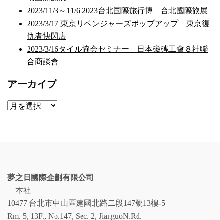
2023/11/3～11/6 2023台北国際旅行博 台北國際旅展
2023/3/17 東京リベンジャーズポップアップ 東京復
仇者快閃店
2023/3/16タイル協会セミナー 日本磁磚工會８社聯
合商談會
アーカイブ
ア
ー
カ
イ
ブ
夢之日國際企劃有限公司
本社
10477 台北市中山區建國北路二段147號13樓-5
Rm. 5, 13F., No.147, Sec. 2, JianguoN.Rd.