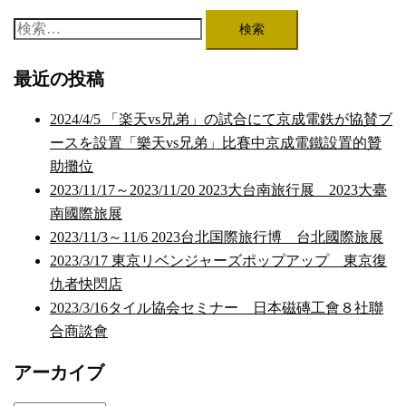
検
索:
最近の投稿
2024/4/5 「楽天vs兄弟」の試合にて京成電鉄が協賛ブ
ースを設置「樂天vs兄弟」比賽中京成電鐵設置的贊
助攤位
2023/11/17～2023/11/20 2023大台南旅行展 2023大臺
南國際旅展
2023/11/3～11/6 2023台北国際旅行博 台北國際旅展
2023/3/17 東京リベンジャーズポップアップ 東京復
仇者快閃店
2023/3/16タイル協会セミナー 日本磁磚工會８社聯
合商談會
アーカイブ