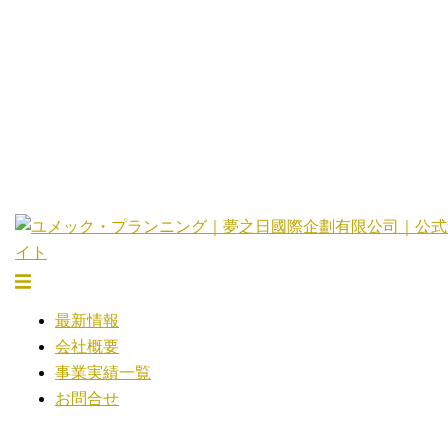
コ
ン
テ
ン
ツ
へ
ス
キ
ッ
プ
ト
グ
最新情報
ル
会社概要
メ
事業実績一覧
ニ
お問合せ
ュ
ー