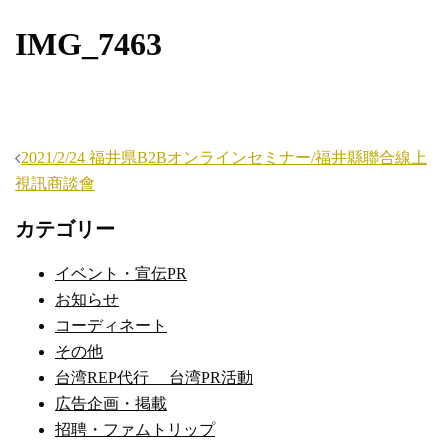
IMG_7463
投
2021/2/24 福井県B2Bオンラインセミナー/福井縣聯合線上
稿
視訊商談會
ナ
カテゴリー
ビ
ゲ
イベント・宣伝PR
ー
お知らせ
シ
コーディネート
ョ
その他
ン
台湾REP代行 台湾PR活動
広告企画・掲載
招聘・ファムトリップ