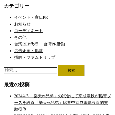
ナ
カテゴリー
ビ
ゲ
イベント・宣伝PR
ー
お知らせ
シ
コーディネート
ョ
その他
ン
台湾REP代行 台湾PR活動
広告企画・掲載
招聘・ファムトリップ
検
索:
最近の投稿
2024/4/5 「楽天vs兄弟」の試合にて京成電鉄が協賛ブ
ースを設置「樂天vs兄弟」比賽中京成電鐵設置的贊
助攤位