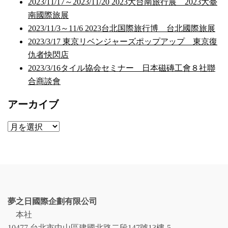
2023/11/17～2023/11/20 2023大台南旅行展 2023大臺
南國際旅展
2023/11/3～11/6 2023台北国際旅行博 台北國際旅展
2023/3/17 東京リベンジャーズポップアップ 東京復
仇者快閃店
2023/3/16タイル協会セミナー 日本磁磚工會８社聯
合商談會
アーカイブ
ア
ー
カ
イ
ブ
夢之日國際企劃有限公司
本社
10477 台北市中山區建國北路二段147號13樓-5