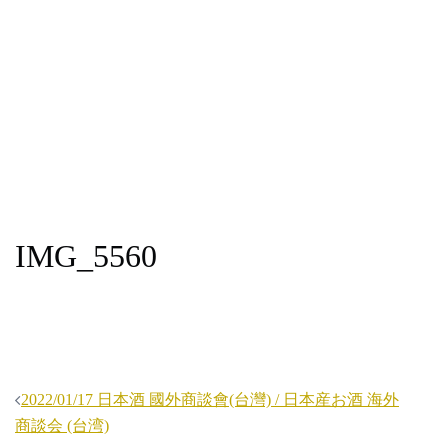
IMG_5560
投
2022/01/17 日本酒 國外商談會(台灣) / 日本産お酒 海外
稿
商談会 (台湾)