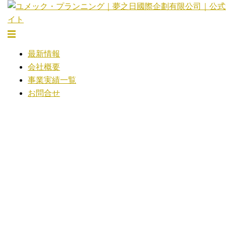
コ
ン
テ
ト
ン
グ
最新情報
ツ
ル
会社概要
へ
メ
事業実績一覧
ス
ニ
お問合せ
キ
ュ
ッ
ー
プ