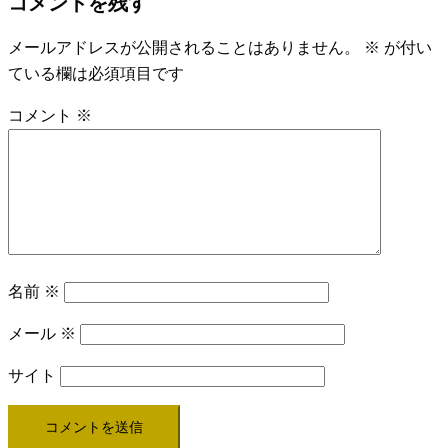
コメントを残す
ナ
ビ
メールアドレスが公開されることはありません。
※
が付い
ゲ
ている欄は必須項目です
ー
コメント
※
シ
ョ
ン
名前
※
メール
※
サイト