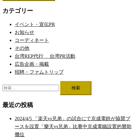
カテゴリー
イベント・宣伝PR
お知らせ
コーディネート
その他
台湾REP代行 台湾PR活動
広告企画・掲載
招聘・ファムトリップ
検
索:
最近の投稿
2024/4/5 「楽天vs兄弟」の試合にて京成電鉄が協賛ブ
ースを設置「樂天vs兄弟」比賽中京成電鐵設置的贊助
攤位