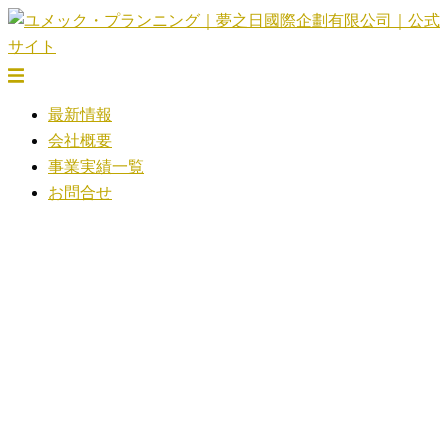
コ
ン
テ
ト
ン
グ
最新情報
ツ
ル
会社概要
へ
メ
事業実績一覧
ス
ニ
お問合せ
キ
ュ
ッ
ー
プ