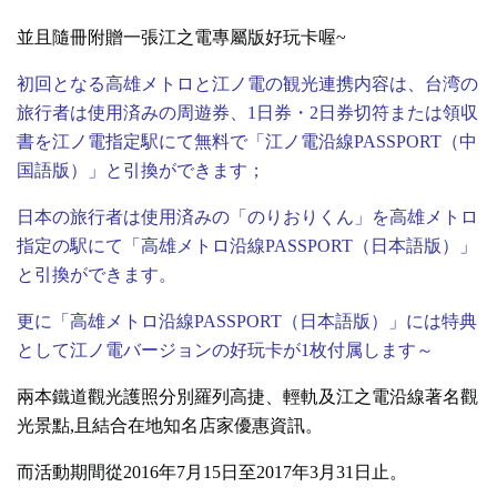
並且隨冊附贈一張江之電專屬版好玩卡喔~
初回となる高雄メトロと江ノ電の観光連携内容は、台湾の
旅行者は使用済みの周遊券、1日券・2日券切符または領収
書を江ノ電指定駅にて無料で「江ノ電沿線PASSPORT（中
国語版）」と引換ができます；
日本の旅行者は使用済みの「のりおりくん」を高雄メトロ
指定の駅にて「高雄メトロ沿線PASSPORT（日本語版）」
と引換ができます。
更に「高雄メトロ沿線PASSPORT（日本語版）」には特典
として江ノ電バージョンの好玩卡が1枚付属します～
兩本鐵道觀光護照分別羅列高捷、輕軌及江之電沿線著名觀
光景點,且結合在地知名店家優惠資訊。
而活動期間從2016年7月15日至2017年3月31日止。