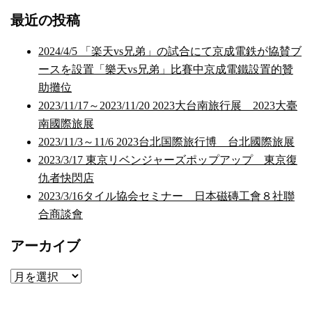
最近の投稿
2024/4/5 「楽天vs兄弟」の試合にて京成電鉄が協賛ブ
ースを設置「樂天vs兄弟」比賽中京成電鐵設置的贊
助攤位
2023/11/17～2023/11/20 2023大台南旅行展 2023大臺
南國際旅展
2023/11/3～11/6 2023台北国際旅行博 台北國際旅展
2023/3/17 東京リベンジャーズポップアップ 東京復
仇者快閃店
2023/3/16タイル協会セミナー 日本磁磚工會８社聯
合商談會
アーカイブ
ア
ー