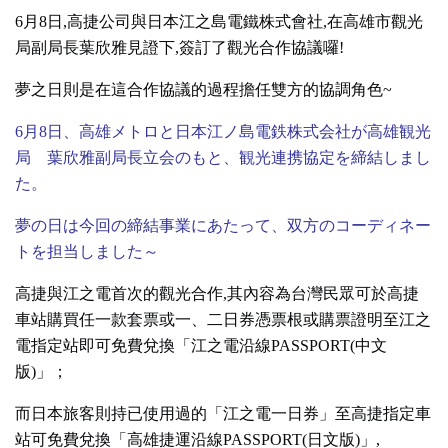
6月8日,高捷公司與日本江之島電鐵株式會社,在高雄市觀光
局副局長葉欣雅見證下,簽訂了觀光合作協議囉!
夢之日則是在這合作協議的過程擔任雙方的協調角色~
6月8日、高雄メトロと日本江ノ島電鉄株式会社が高雄観光
局 葉欣雅副局長立会のもと、観光連携協定を締結しまし
た。
夢の日は今回の締結事業にあたって、双方のコーディネー
トを担当しました～
高捷與江之電首次的觀光合作,其內容為台灣民眾可於高捷
車站購買任一款套票或一、二日券憑票根或購票證明至江之
電指定站即可免費兌換「江之電沿線PASSPORT(中文
版)」；
而日本旅客則持已使用過的「江之電一日券」至高捷指定車
站可免費兌換「高雄捷運沿線PASSPORT(日文版)」,