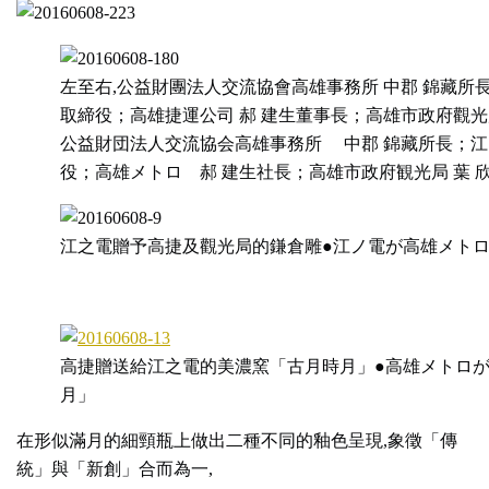
左至右,公益財團法人交流協會高雄事務所 中郡 錦藏所
取締役；高雄捷運公司 郝 建生董事長；高雄市政府觀光局
公益財団法人交流協会高雄事務所 中郡 錦藏所長；江
役；高雄メトロ 郝 建生社長；高雄市政府観光局 葉 欣
江之電贈予高捷及觀光局的鎌倉雕●江ノ電が高雄メト
高捷贈送給江之電的美濃窯「古月時月」●高雄メトロ
月」
在形似滿月的細頸瓶上做出二種不同的釉色呈現,象徵「傳
統」與「新創」合而為一,