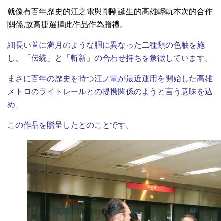
就像有百年歷史的江之電與剛剛誕生的高雄輕軌本次的合作
關係,故高捷選擇此作品作為贈禮。
細長い首に満月のような胴に異なった二種類の色釉を施
し、「伝統」と「斬新」の合わせ持ちを象徴しています。
まさに百年の歴史を持つ江ノ電が最近運用を開始した高雄
メトロのライトレールとの提携関係のようと言う意味を込
め、
この作品を贈呈したとのことです。