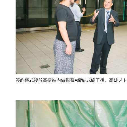
簽約儀式後於高捷站內做視察●締結式終了後、高雄メ