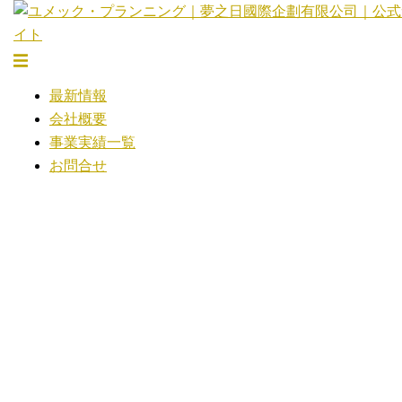
コ
ン
テ
ト
ン
グ
最新情報
ツ
ル
会社概要
へ
メ
事業実績一覧
ス
ニ
お問合せ
キ
ュ
ッ
ー
プ