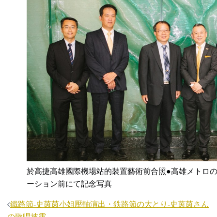
於高捷高雄國際機場站的裝置藝術前合照●高雄メトロ
ーション前にて記念写真
投
鐵路節-史茵茵小姐壓軸演出・鉄路節の大とり-史茵茵さん
の歌唱披露