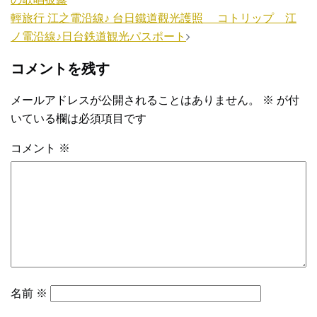
稿
ナ
輕旅行 江之電沿線♪ 台日鐵道觀光護照 コトリップ 江
ノ電沿線♪日台鉄道観光パスポート
ビ
ゲ
コメントを残す
ー
シ
メールアドレスが公開されることはありません。
※
が付
ョ
いている欄は必須項目です
ン
コメント
※
名前
※