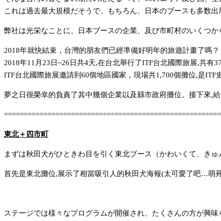
これは過去最大規模だそうで、もちろん、日本のブースも多数出
弊社は光栄なことに、日本ブースの企業、及び市町村のいくつか
2018年就快結束，台灣的朋友們已經準備好明年的旅遊計畫了嗎？
2018年11月23日~26日共4天,在台北舉行了ITF台北國際旅展,共有
ITF台北國際旅展邀請到60個地區國家，現場共1,700個攤位,是IT
夢之日很榮幸的負責了其中幾個企業以及縣市政府攤位。接下來,給
=======================================================
東北＋四市町
まずは秋田犬がひときわ目を引く東北ブース（かわいくて、きゅ
首先是東北攤位,展示了相當吸引人的秋田犬海報(太可愛了吧…萌死
ステージでは様々なプログラムが開催され、たくさんの方が興味