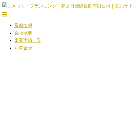
コ
ン
ト
テ
グ
最新情報
ン
ル
会社概要
ツ
メ
事業実績一覧
へ
ニ
お問合せ
ス
ュ
キ
ー
ッ
プ