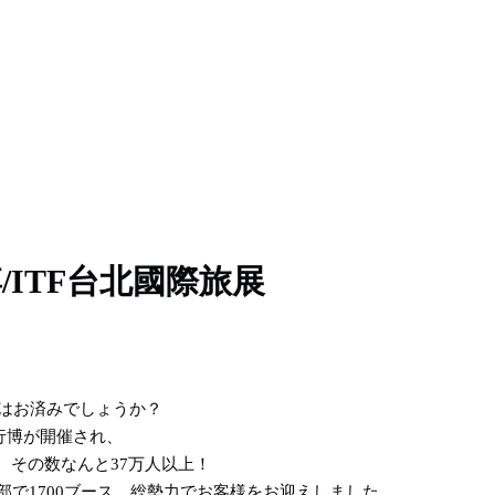
行博/ITF台北國際旅展
画はお済みでしょうか？
旅行博が開催され、
。その数なんと37万人以上！
部で1700ブース、総勢力でお客様をお迎えしました。