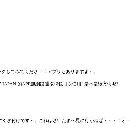
ックしてみてください！アプリもありますよ～。
PAN 的APP,無網路連接時也可以使用! 是不是很方便呢?
ンにくぎ付けです～。これはさいたまへ見に行かねば・・・！オー