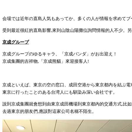
会場では近年の直島人気もあってか、多くの人が情報を求めてブ
受到最近很紅的直島影響,來到山陰山陽攤位詢問情報的人不少。另
京成グループ
京成グループのゆるキャラ、「京成パンダ」がお出迎え！
京成集團的吉祥物,「京成熊貓」來迎接客人!
京成といえば、東京の空の窓口、成田空港から東京都内を結ぶ電
東京に行ったことのある台湾人にも馴染み深い会社です。
說到京成集團就會想到由東京成田機場到東京都內的交通方式,比如
去過東京的朋友們,應該對這家公司名稱不陌生。