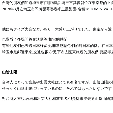
台灣的朋友們知道埼玉市在哪裡呢? 埼玉市其實就位在東京都的上
2019年3月在埼玉市即將開幕嚕嚕米主題樂園(名稱:MOOMIN VALL
他にもクイズ大会などがあり、大盛り上がりでした。東京から近
也舉辦了多場問答會活動等,相當的熱鬧!
有些朋友們已去過日本好多次,非常感謝你們的對日本的愛。在日本
埼玉市是鄰近東京,交通也很方便,下次去關東旅遊的朋友們,要記得
山陰山陽
台湾人にとって宮島や出雲大社はとても有名ですが、山陰山陽の
せっかく山陰山陽に行っているのに、それではもったいないです
對台灣人來說,宮島和出雲大社相當出名,但是從來沒去過山陰山陽其