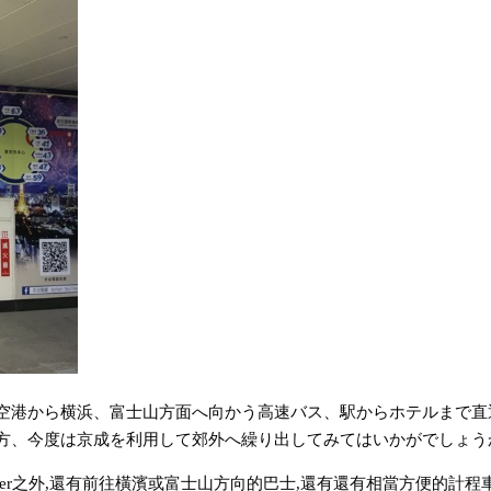
空港から横浜、富士山方面へ向かう高速バス、駅からホテルまで直
方、今度は京成を利用して郊外へ繰り出してみてはいかがでしょう
iner之外,還有前往橫濱或富士山方向的巴士,還有還有相當方便的計程