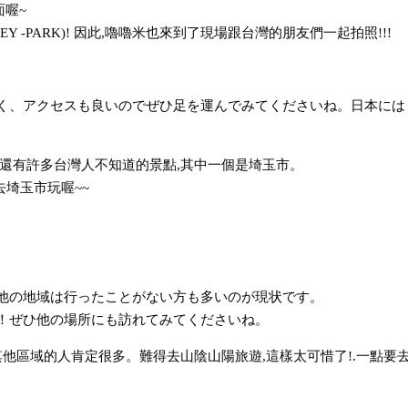
面喔~
EY -PARK)! 因此,嚕嚕米也來到了現場跟台灣的朋友們一起拍照!!!
く、アクセスも良いのでぜひ足を運んでみてくださいね。日本には
還有許多台灣人不知道的景點,其中一個是埼玉市。
去埼玉市玩喔~~
他の地域は行ったことがない方も多いのが現状です。
！ぜひ他の場所にも訪れてみてくださいね。
他區域的人肯定很多。難得去山陰山陽旅遊,這樣太可惜了!.一點要去