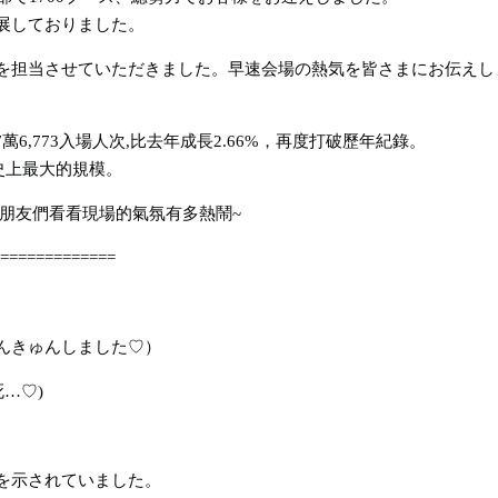
展しておりました。
を担当させていただきました。早速会場の熱気を皆さまにお伝えし
37萬6,773入場人次,比去年成長2.66%，再度打破歷年紀錄。
F史上最大的規模。
朋友們看看現場的氣氛有多熱鬧~
=============
んきゅんしました♡）
…♡)
を示されていました。