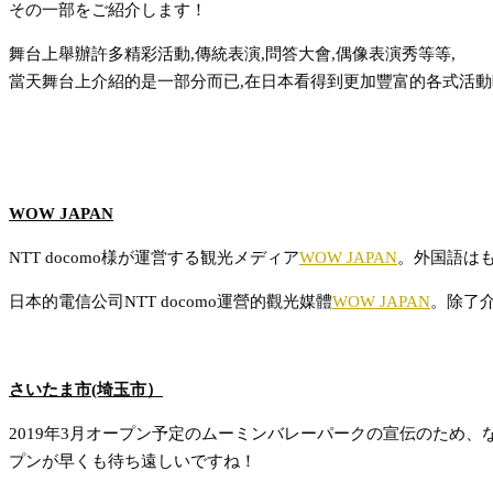
その一部をご紹介します！
舞台上舉辦許多精彩活動,傳統表演,問答大會,偶像表演秀等等,
當天舞台上介紹的是一部分而已,在日本看得到更加豐富的各式活動
WOW JAPAN
NTT docomo様が運営する観光メディア
WOW JAPAN
。外国語は
日本的電信公司NTT docomo運營的觀光媒體
WOW JAPAN
。除了介
さいたま市(埼玉市）
2019年3月オープン予定のムーミンバレーパークの宣伝のため
プンが早くも待ち遠しいですね！