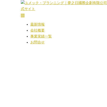
コ
ン
テ
ト
ン
グ
最新情報
ツ
ル
会社概要
へ
メ
事業実績一覧
ス
ニ
お問合せ
キ
ュ
ッ
ー
プ