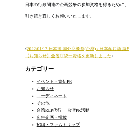
日本の行政関連の企画競争の参加資格を得るために、全省
引き続き宜しくお願いいたします。
投
2022/01/17 日本酒 國外商談會(台灣) / 日本産お酒 
稿
【お知らせ】全省庁統一資格を更新しました
ナ
カテゴリー
ビ
ゲ
イベント・宣伝PR
ー
お知らせ
シ
コーディネート
その他
ョ
台湾REP代行 台湾PR活動
ン
広告企画・掲載
招聘・ファムトリップ