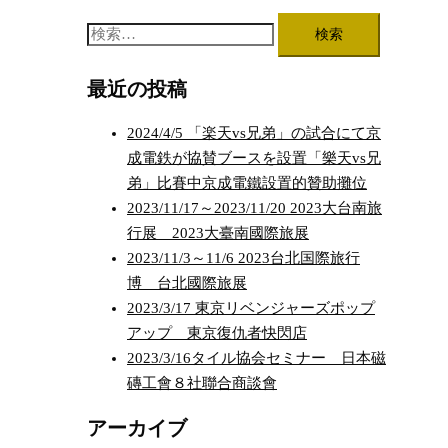
検
索:
最近の投稿
2024/4/5 「楽天vs兄弟」の試合にて京
成電鉄が協賛ブースを設置「樂天vs兄
弟」比賽中京成電鐵設置的贊助攤位
2023/11/17～2023/11/20 2023大台南旅
行展 2023大臺南國際旅展
2023/11/3～11/6 2023台北国際旅行
博 台北國際旅展
2023/3/17 東京リベンジャーズポップ
アップ 東京復仇者快閃店
2023/3/16タイル協会セミナー 日本磁
磚工會８社聯合商談會
アーカイブ