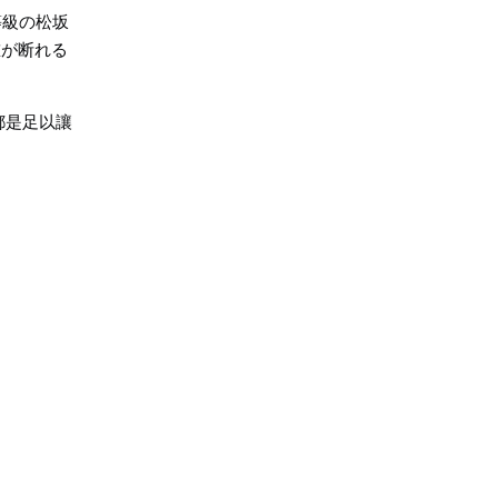
等級の松坂
誰が断れる
都是足以讓