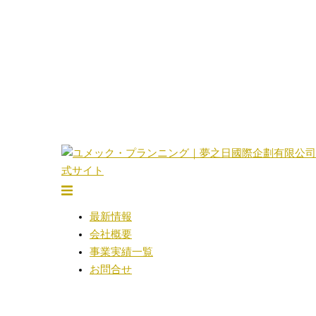
コ
ン
テ
ン
ツ
へ
ス
キ
ッ
プ
ト
グ
最新情報
ル
会社概要
メ
事業実績一覧
ニ
お問合せ
ュ
ー