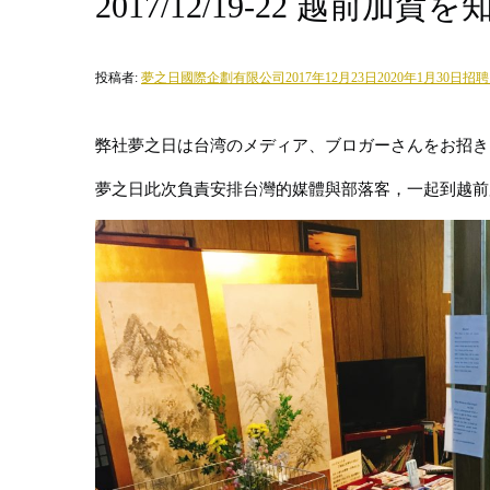
2017/12/19-22 越前
投稿者:
夢之日國際企劃有限公司
2017年12月23日
2020年1月30日
招聘
弊社夢之日は台湾のメディア、ブロガーさんをお招き
夢之日此次負責安排台灣的媒體與部落客，一起到越前