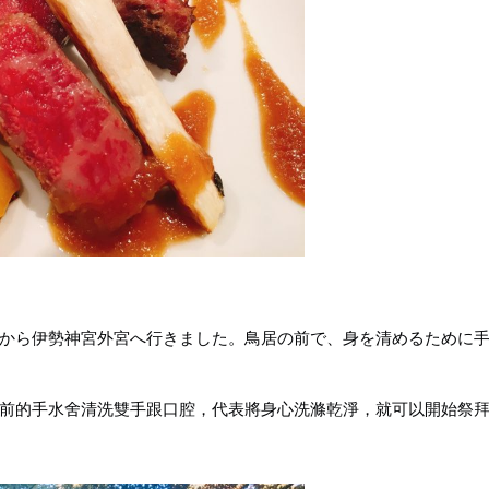
から伊勢神宮外宮へ行きました。鳥居の前で、身を清めるために
前的手水舍清洗雙手跟口腔，代表將身心洗滌乾淨，就可以開始祭