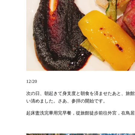
12/20
次の日、朝起きて身支度と朝食を済ませたあと、旅館
い清めました。さあ、参拝の開始です。
起床盥洗完畢用完早餐，從旅館徒步前往外宮，在鳥居