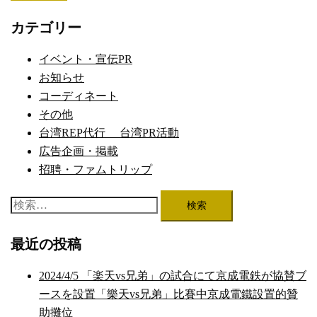
ビ
ゲ
カテゴリー
ー
シ
イベント・宣伝PR
ョ
お知らせ
ン
コーディネート
その他
台湾REP代行 台湾PR活動
広告企画・掲載
招聘・ファムトリップ
検
索:
最近の投稿
2024/4/5 「楽天vs兄弟」の試合にて京成電鉄が協賛ブ
ースを設置「樂天vs兄弟」比賽中京成電鐵設置的贊
助攤位