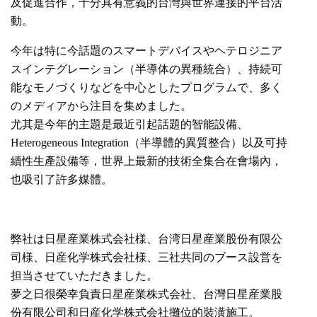
及促進合作，十分具有意義的台灣與世界連接的平台活
動。
今年は特に今話題のスマートデバイスやヘテロジニア
スインテグレーション（半導体の異種統合）、持続可
能なモノづくりなどを中心としたプログラムで、多く
のメディアから注目を集めました。
尤其是今年的主題是最近引起話題的智能設備、
Heterogeneous Integration（半導體的異質整合）以及可持
續性生產設備等，世界上最新的技術全集合在會場內，
也吸引了許多媒體。
弊社は日星産業株式会社様、台湾日星産業股份有限公
司様、日産化学株式会社様、三社共同のブース設営を
担当させていただきました。
夢之日很榮幸負責日星産業株式会社、台灣日星産業股
份有限公司和日産化学株式会社攤位的裝潢施工。