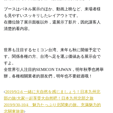
ブースはパネル展示のほか、動画上映など、来場者様
も見やすいスッキリしたレイアウトです。
在攤位除了展示面板以外，還展示了影片，因此讓客人
清楚的看内容。
世界も注目するセミコン台湾、来年も秋に開催予定で
す。関係各種の方、台湾へ足を運ぶ価値ある展示会で
すよ。
全世界引人注目的SEMICON TAIWAN，明年秋季也將舉
辦，各種相關業者的朋友們，明年也不要錯過哦！
投
2019/9/2-6 一緒に大自然を感じましょう！日本九州北
稿
部の旅/大家一起享受大自然吧！日本九州北部之旅
ナ
2019/9/30-10/4 魅力たっぷり北関東の旅。充滿魅力的
北關東旅遊