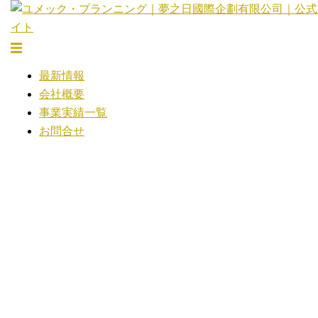
コ
ン
テ
ト
ン
グ
最新情報
ツ
ル
会社概要
へ
メ
事業実績一覧
ス
ニ
お問合せ
キ
ュ
ッ
ー
プ