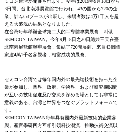
ミコン台湾が開催されます。今年は2019年9月18日から
3日間、台北南港展覽館で行われ、43の国から720の企
業、計2,353ブースが出展し、来場者数は4万1千人を超
える大盛況の結果となりました。
在台灣每年舉辦全球第二大的半導體專業展會，叫做
SEMICON TAIWAN。今年9月18日之20日總共三天在臺
北南港展覽館舉辦展會，集結了720間展商、來自43個國
家逾4萬1千名參觀者，相當成功的展會。
セミコン台湾では毎年国内外の最先端技術を持った企
業が参加し、業界、政府、学術界、および研究機関間
が互いの技術促進及び交流を深める場としても非常に
意義のある、台湾と世界をつなぐプラットフォームで
す。
SEMICON TAIWAN每年具有國内外最新技術的企業參
與。產官學研四方互相引領科技潮流、推動技術交流以